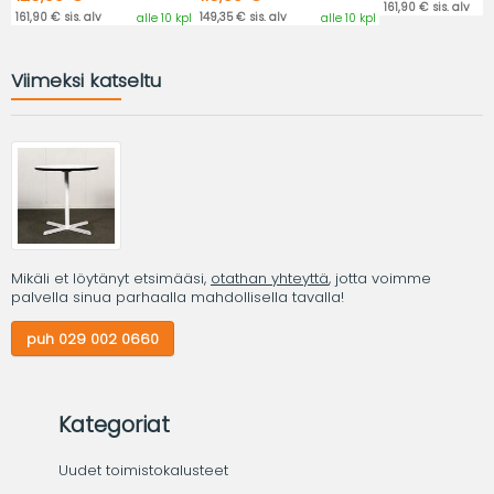
161,90 € sis. alv
161,90 € sis. alv
149,35 € sis. alv
alle 10 kpl
alle 10 kpl
Viimeksi katseltu
Mikäli et löytänyt etsimääsi,
otathan yhteyttä
, jotta voimme
palvella sinua parhaalla mahdollisella tavalla!
puh 029 002 0660
Kategoriat
Uudet toimistokalusteet