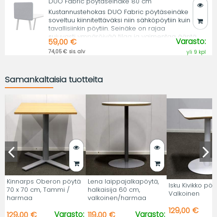
DUO Fabric pöytäseinäke 80 cm
Kustannustehokas DUO Fabric pöytäseinäke
soveltuu kiinnitettäväksi niin sähköpöytiin kuin
tavallisiinkin pöytiin. Seinäke on rajaa
sujuvasti ympäröivää tilaa ja vaimentaa ääntä.
Varasto:
59,00 €
74,05 € sis. alv
yli 9 kpl
Samankaltaisia tuotteita
Kinnarps Oberon pöytä
Lena laippajalkapöytä,
Isku Kivikko pöy
70 x 70 cm, Tammi /
halkaisija 60 cm,
Valkoinen
harmaa
valkoinen/harmaa
129,00 €
Varasto:
Varasto:
129,00 €
119,00 €