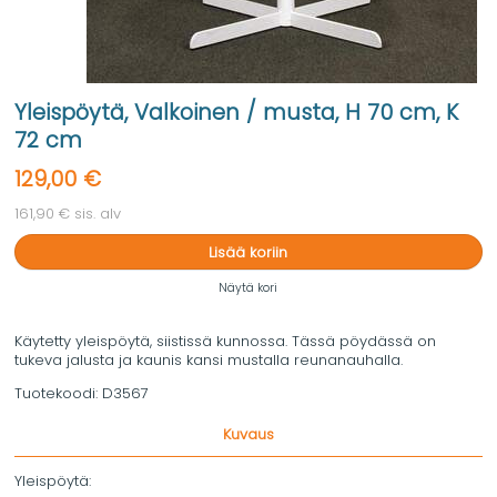
Yleispöytä, Valkoinen / musta, H 70 cm, K
72 cm
129,00 €
161,90 € sis. alv
Lisää koriin
Näytä kori
Käytetty yleispöytä, siistissä kunnossa. Tässä pöydässä on
tukeva jalusta ja kaunis kansi mustalla reunanauhalla.
Tuotekoodi:
D3567
Kuvaus
Yleispöytä: