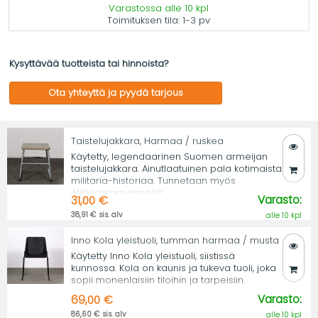
Varastossa alle 10 kpl
Toimituksen tila:
1-3 pv
Kysyttävää tuotteista tai hinnoista?
Ota yhteyttä ja pyydä tarjous
Taistelujakkara, Harmaa / ruskea
Käytetty, legendaarinen Suomen armeijan
taistelujakkara. Ainutlaatuinen pala kotimaista
militaria-historiaa. Tunnetaan myös
Jäkkijakkara nimellä.
Varasto:
31,00 €
38,91 € sis. alv
alle 10 kpl
Inno Kola yleistuoli, tumman harmaa / musta
Käytetty Inno Kola yleistuoli, siistissä
kunnossa. Kola on kaunis ja tukeva tuoli, joka
sopii monenlaisiin tiloihin ja tarpeisiin.
Varasto:
69,00 €
86,60 € sis. alv
alle 10 kpl