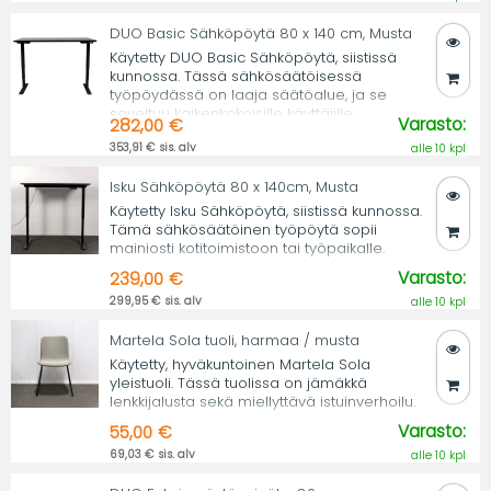
DUO Basic Sähköpöytä 80 x 140 cm, Musta
Käytetty DUO Basic Sähköpöytä, siistissä
kunnossa. Tässä sähkösäätöisessä
työpöydässä on laaja säätöalue, ja se
soveltuu kaikenkokoisille käyttäjille.
Varasto:
282,00 €
353,91 € sis. alv
alle 10 kpl
Isku Sähköpöytä 80 x 140cm, Musta
Käytetty Isku Sähköpöytä, siistissä kunnossa.
Tämä sähkösäätöinen työpöytä sopii
mainiosti kotitoimistoon tai työpaikalle.
Varasto:
239,00 €
299,95 € sis. alv
alle 10 kpl
Martela Sola tuoli, harmaa / musta
Käytetty, hyväkuntoinen Martela Sola
yleistuoli. Tässä tuolissa on jämäkkä
lenkkijalusta sekä miellyttävä istuinverhoilu.
Varasto:
55,00 €
69,03 € sis. alv
alle 10 kpl