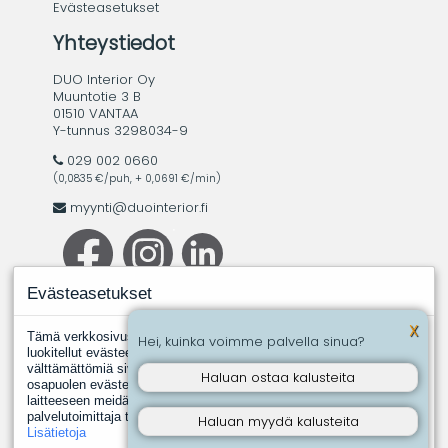
Evästeasetukset
Yhteystiedot
DUO Interior Oy
Muuntotie 3 B
01510 VANTAA
Y-tunnus 3298034-9
029 002 0660
(0,0835 €/puh, + 0,0691 €/min)
myynti@duointerior.fi
Evästeasetukset
X
Tämä verkkosivusto käyttää evästeitä. Evästeistä välttämättömiksi
Hei, kuinka voimme palvella sinua?
luokitellut evästeet tallennetaan selaimeesi, koska ne ovat
välttämättömiä sivuston perustoimintoja varten. Muut, kolmannen
Haluan ostaa kalusteita
osapuolen evästeet ovat evästeitä, joita joku toinen taho asentaa
laitteeseen meidän puolestamme. Näin tapahtuu silloin, kun jokin
palvelutoimittaja tuottaa meille esimerkiksi analyysipalveluita.
Haluan myydä kalusteita
Lisätietoja