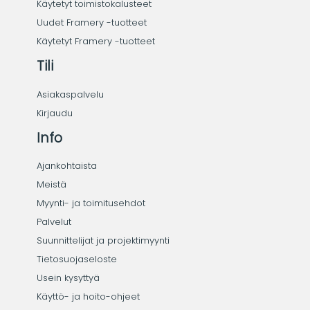
Käytetyt toimistokalusteet
Uudet Framery -tuotteet
Käytetyt Framery -tuotteet
Tili
Asiakaspalvelu
Kirjaudu
Info
Ajankohtaista
Meistä
Myynti- ja toimitusehdot
Palvelut
Suunnittelijat ja projektimyynti
Tietosuojaseloste
Usein kysyttyä
Käyttö- ja hoito-ohjeet