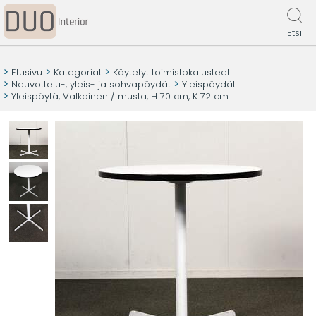
Etsi
Etusivu
Kategoriat
Käytetyt toimistokalusteet
Neuvottelu-, yleis- ja sohvapöydät
Yleispöydät
Yleispöytä, Valkoinen / musta, H 70 cm, K 72 cm