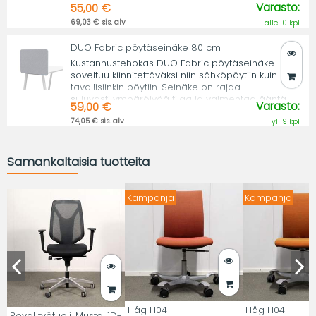
Varasto:
55,00 €
69,03 € sis. alv
alle 10 kpl
DUO Fabric pöytäseinäke 80 cm
Kustannustehokas DUO Fabric pöytäseinäke
soveltuu kiinnitettäväksi niin sähköpöytiin kuin
tavallisiinkin pöytiin. Seinäke on rajaa
sujuvasti ympäröivää tilaa ja vaimentaa ääntä.
Varasto:
59,00 €
74,05 € sis. alv
yli 9 kpl
Samankaltaisia tuotteita
Kampanja
Kampanja
Håg H04
Håg H04
Royal työtuoli, Musta, 1D-