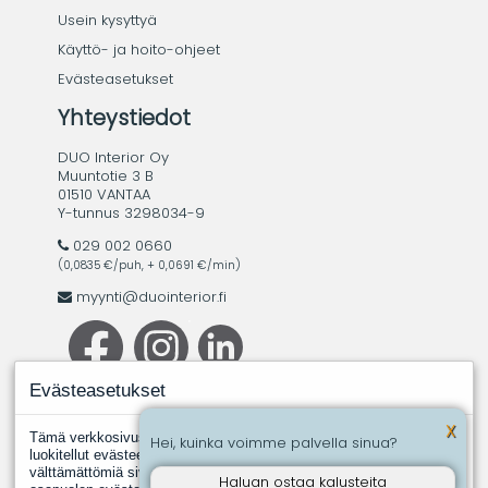
Usein kysyttyä
Käyttö- ja hoito-ohjeet
Evästeasetukset
Yhteystiedot
DUO Interior Oy
Muuntotie 3 B
01510 VANTAA
Y-tunnus 3298034-9
029 002 0660
(0,0835 €/puh, + 0,0691 €/min)
myynti@duointerior.fi
Evästeasetukset
X
Tämä verkkosivusto käyttää evästeitä. Evästeistä välttämättömiksi
Hei, kuinka voimme palvella sinua?
luokitellut evästeet tallennetaan selaimeesi, koska ne ovat
välttämättömiä sivuston perustoimintoja varten. Muut, kolmannen
Haluan ostaa kalusteita