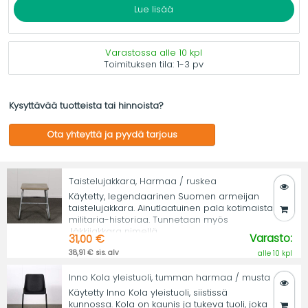
Lue lisää
Varastossa alle 10 kpl
Toimituksen tila:
1-3 pv
Kysyttävää tuotteista tai hinnoista?
Ota yhteyttä ja pyydä tarjous
Taistelujakkara, Harmaa / ruskea
Käytetty, legendaarinen Suomen armeijan
taistelujakkara. Ainutlaatuinen pala kotimaista
militaria-historiaa. Tunnetaan myös
Jäkkijakkara nimellä.
Varasto:
31,00 €
38,91 € sis. alv
alle 10 kpl
Inno Kola yleistuoli, tumman harmaa / musta
Käytetty Inno Kola yleistuoli, siistissä
kunnossa. Kola on kaunis ja tukeva tuoli, joka