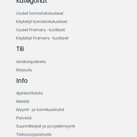
Kategoriat
Uudet toimistokalusteet
Käytetyt toimistokalusteet
Uudet Framery -tuotteet
Käytetyt Framery -tuotteet
Tili
Asiakaspalvelu
Kirjaudu
Info
Ajankohtaista
Meistä
Myynti- ja toimitusehdot
Palvelut
Suunnittelijat ja projektimyynti
Tietosuojaseloste