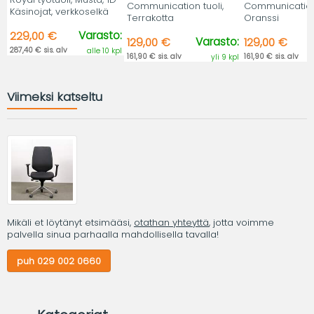
Communication tuoli,
Communication 
Käsinojat, verkkoselkä
Terrakotta
Oranssi
Varasto:
229,00 €
Varasto:
129,00 €
129,00 €
287,40 € sis. alv
alle 10 kpl
161,90 € sis. alv
161,90 € sis. alv
yli 9 kpl
Viimeksi katseltu
Mikäli et löytänyt etsimääsi,
otathan yhteyttä
, jotta voimme
palvella sinua parhaalla mahdollisella tavalla!
puh 029 002 0660