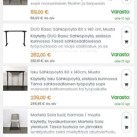
sopii monenlaisiin tiloihin ja tarpeisiin.
Varasto:
69,00 €
86,60 € sis. alv
alle 10 kpl
DUO Basic Sähköpöytä 80 x 140 cm, Musta
Käytetty DUO Basic Sähköpöytä, siistissä
kunnossa. Tässä sähkösäätöisessä
työpöydässä on laaja säätöalue, ja se
soveltuu kaikenkokoisille käyttäjille.
Varasto:
282,00 €
353,91 € sis. alv
alle 10 kpl
Isku Sähköpöytä 80 x 140cm, Musta
Käytetty Isku Sähköpöytä, siistissä kunnossa.
Tämä sähkösäätöinen työpöytä sopii
mainiosti kotitoimistoon tai työpaikalle.
Varasto:
239,00 €
299,95 € sis. alv
alle 10 kpl
Martela Sola tuoli, harmaa / musta
Käytetty, hyväkuntoinen Martela Sola
yleistuoli. Tässä tuolissa on jämäkkä
lenkkijalusta sekä miellyttävä istuinverhoilu.