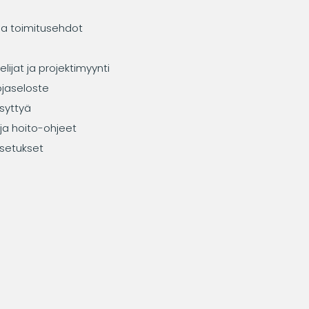
ja toimitusehdot
elijat ja projektimyynti
ojaseloste
syttyä
ja hoito-ohjeet
setukset