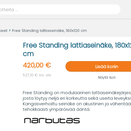
keet
Free Standing lattiaseinäke, 180x120 cm
Free Standing lattiaseinäke, 180x1
cm
420,00 €
Lisää koriin
527,10 € sis. alv
Näytä kori
Free Standing on modulaarinen lattiaseinäkejärje
josta löytyy neljä eri korkeutta sekä useita leveyksi
Kangasverhoiltu seinäke on akustinen ja vähentää
tehokkaasti ympäröivää ääntä.