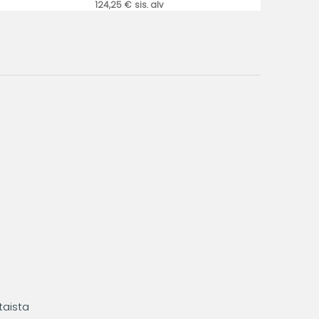
124,25 € sis. alv
taista