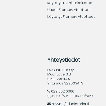
Käytetyt toimistokalusteet
Uudet Framery -tuotteet
Käytetyt Framery -tuotteet
Yhteystiedot
DUO Interior Oy
Muuntotie 3 B
01510 VANTAA
Y-tunnus 3298034-9
029 002 0660
(0,0835 €/puh, + 0,0691 €/min)
myynti@duointerior.fi