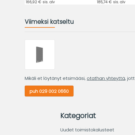
166,92 € sis. alv
185,74 € sis. alv
Viimeksi katseltu
Mikäli et löytänyt etsimääsi,
otathan yhteyttä
, jo
puh 029 002 0660
Kategoriat
Uudet toimistokalusteet