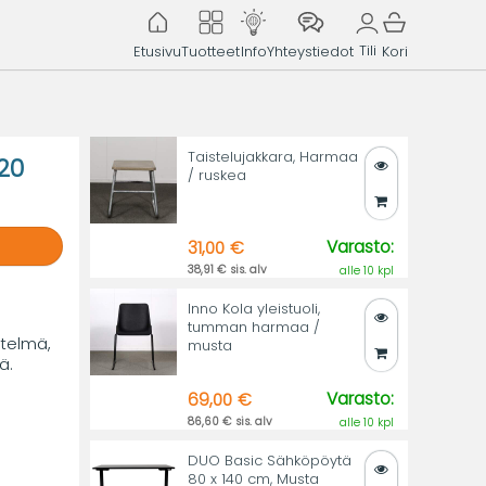
Tili
Etusivu
Tuotteet
Info
Yhteystiedot
Kori
Taistelujakkara, Harmaa
20
/ ruskea
Varasto:
31,00 €
38,91 € sis. alv
alle 10 kpl
Inno Kola yleistuoli,
tumman harmaa /
stelmä,
musta
ä.
Varasto:
69,00 €
86,60 € sis. alv
alle 10 kpl
DUO Basic Sähköpöytä
80 x 140 cm, Musta