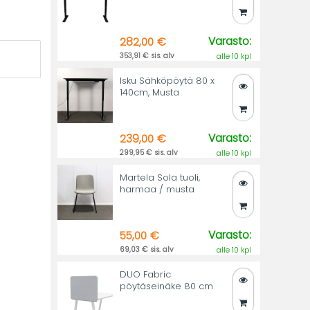
Varasto:
282,00 €
353,91 € sis. alv
alle 10 kpl
Isku Sähköpöytä 80 x
140cm, Musta
Varasto:
239,00 €
299,95 € sis. alv
alle 10 kpl
Martela Sola tuoli,
harmaa / musta
Varasto:
55,00 €
69,03 € sis. alv
alle 10 kpl
DUO Fabric
pöytäseinäke 80 cm