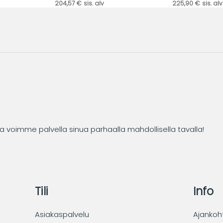
204,57 € sis. alv
225,90 € sis. alv
tta voimme palvella sinua parhaalla mahdollisella tavalla!
Tili
Info
Asiakaspalvelu
Ajankoh