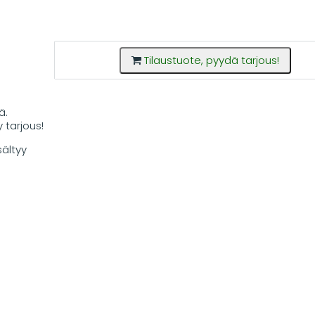
Tilaustuote, pyydä tarjous!
ä.
 tarjous!
sältyy